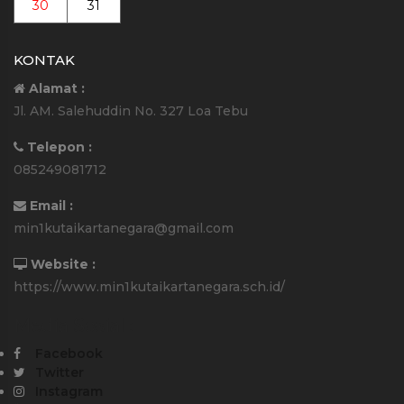
30
31
KONTAK
Alamat :
Jl. AM. Salehuddin No. 327 Loa Tebu
Telepon :
085249081712
Email :
min1kutaikartanegara@gmail.com
Website :
https://www.min1kutaikartanegara.sch.id/
Media Sosial :
Facebook
Twitter
Instagram