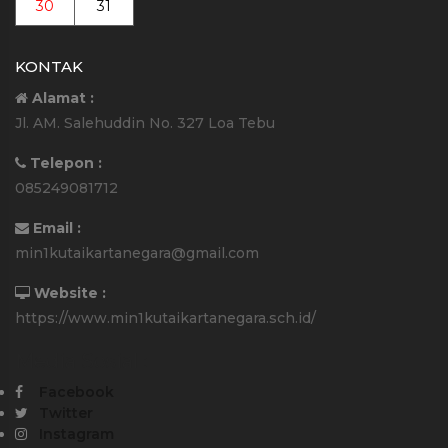
30
31
KONTAK
Alamat :
Jl. AM. Salehuddin No. 327 Loa Tebu
Telepon :
085249081712
Email :
min1kutaikartanegara@gmail.com
Website :
https://www.min1kutaikartanegara.sch.id/
Media Sosial :
Facebook
Twitter
Instagram