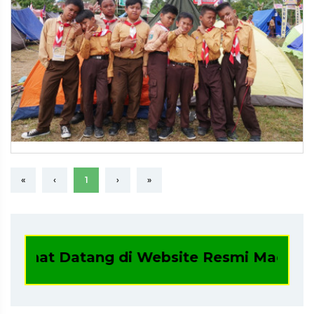
«
‹
1
›
»
amat Datang di Website Resmi Madrasah Ib