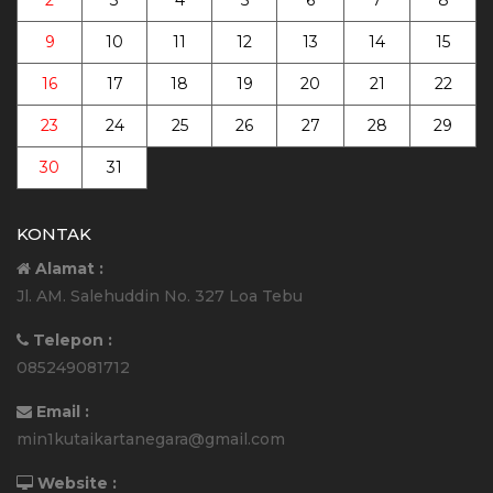
2
3
4
5
6
7
8
9
10
11
12
13
14
15
16
17
18
19
20
21
22
23
24
25
26
27
28
29
30
31
KONTAK
Alamat :
Jl. AM. Salehuddin No. 327 Loa Tebu
Telepon :
085249081712
Email :
min1kutaikartanegara@gmail.com
Website :